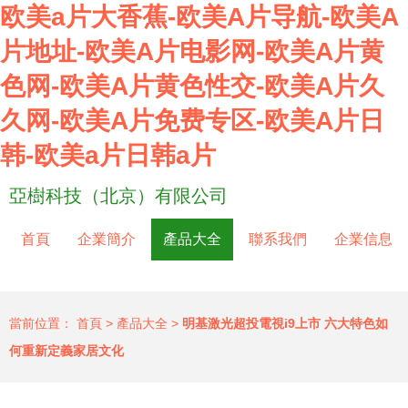
欧美a片大香蕉-欧美A片导航-欧美A
片地址-欧美A片电影网-欧美A片黄
色网-欧美A片黄色性交-欧美A片久
久网-欧美A片免费专区-欧美A片日
韩-欧美a片日韩a片
亞樹科技（北京）有限公司
首頁
企業簡介
產品大全
聯系我們
企業信息
當前位置：
首頁
>
產品大全
>
明基激光超投電視i9上市 六大特色如
何重新定義家居文化