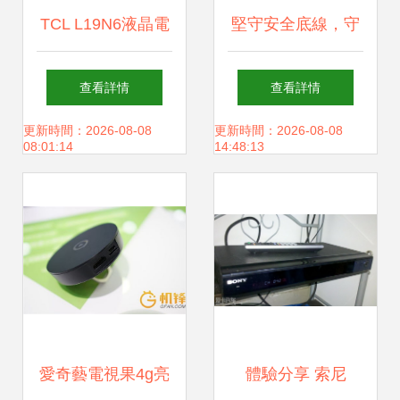
TCL L19N6液晶電
堅守安全底線，守
視報價與產品總覽
護熒屏清明——公
查看詳情
查看詳情
小尺寸經典之選
益廣告 確保廣播電
更新時間：2026-08-08
更新時間：2026-08-08
08:01:14
14:48:13
視設施安全運行
愛奇藝電視果4g亮
體驗分享 索尼