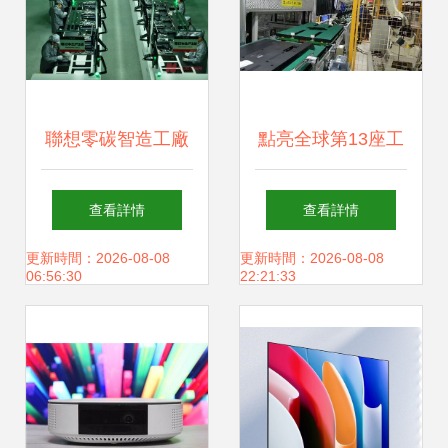
聯想零碳智造工廠
點亮全球第13座工
天津落成 年產300
廠！冠捷年產400
查看詳情
查看詳情
萬臺設備，開啟綠
萬臺電視整機項目
更新時間：2026-08-08
更新時間：2026-08-08
06:56:30
22:21:33
色智造新篇章
正式投產，書寫智
慧顯示新篇章